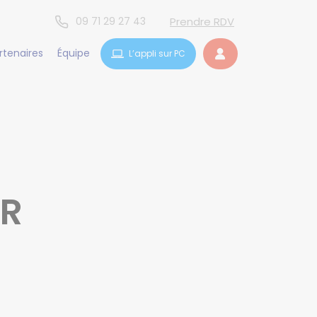
09 71 29 27 43
Prendre RDV
rtenaires
Équipe
L’appli sur PC
UR