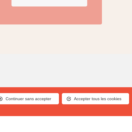
Continuer sans accepter
Accepter tous les cookies
A propos
 EPCI
Notre équipe est la vôtre
abitants
Histoire