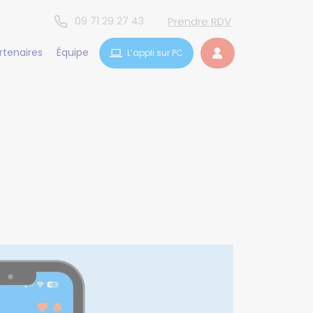
09 71 29 27 43
Prendre RDV
rtenaires
Équipe
L’appli sur PC