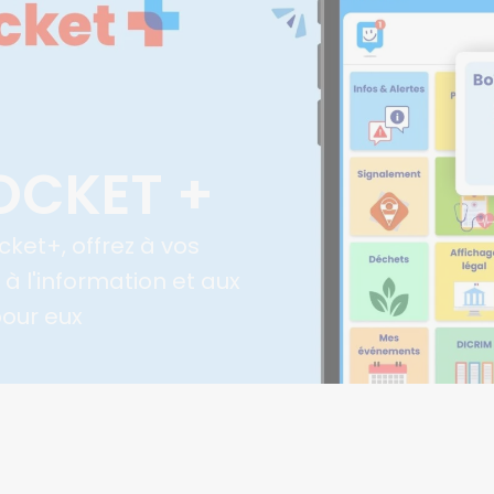
OCKET +
ket+, offrez à vos
 à l'information et aux
pour eux