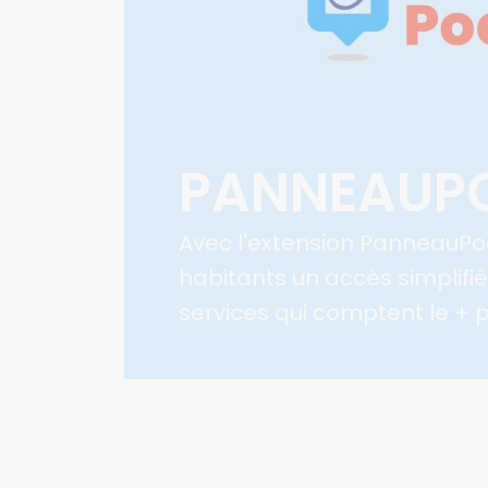
PANNEAUP
Avec l'extension PanneauPoc
habitants un accès simplifié
services qui comptent le + 