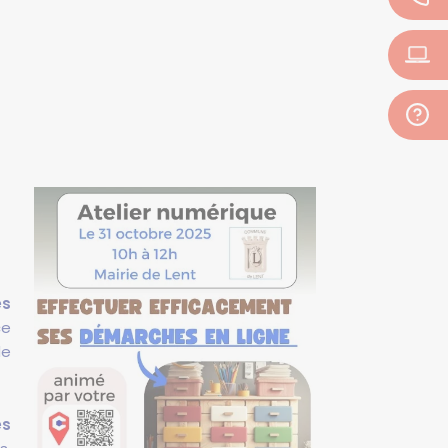
es
ce
de
es