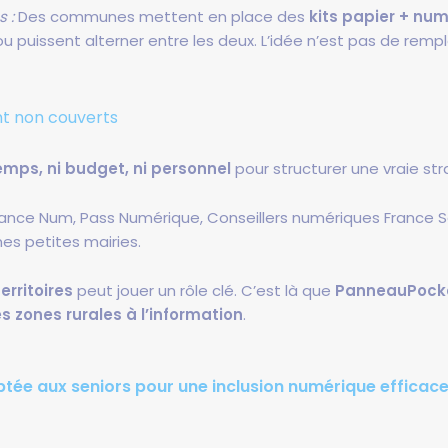
s :
Des communes mettent en place des
kits papier + nu
ou puissent alterner entre les deux. L’idée n’est pas de remp
nt non couverts
temps, ni budget, ni personnel
pour structurer une vraie str
France Num, Pass Numérique, Conseillers numériques France Serv
s petites mairies.
erritoires
peut jouer un rôle clé. C’est là que
PanneauPock
s zones rurales à l’information
.
aptée aux seniors pour une inclusion numérique efficac