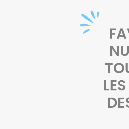
FA
NU
TOU
LES
DE