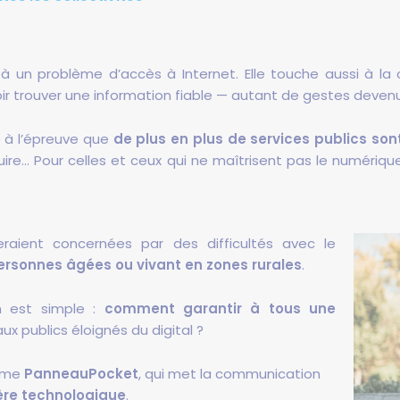
un problème d’accès à Internet. Elle touche aussi à la ca
r trouver une information fiable — autant de gestes devenu
e à l’épreuve que
de plus en plus de services publics s
uire… Pour celles et ceux qui ne maîtrisent pas le numériq
raient concernées par des difficultés avec le
ersonnes âgées ou vivant en zones rurales
.
on est simple :
comment garantir à tous une
x publics éloignés du digital ?
omme
PanneauPocket
, qui met la communication
ère technologique
.