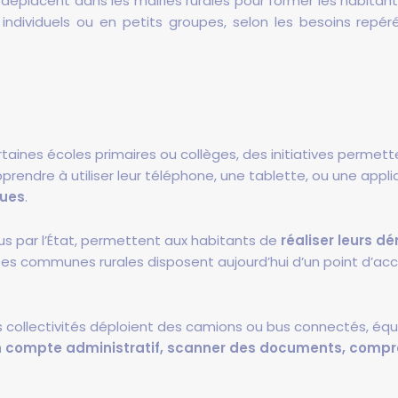
e déplacent dans les mairies rurales pour former les habitant
dividuels ou en petits groupes, selon les besoins repér
taines écoles primaires ou collèges, des initiatives perme
rendre à utiliser leur téléphone, une tablette, ou une applic
ques
.
us par l’État, permettent aux habitants de
réaliser leurs 
es communes rurales disposent aujourd’hui d’un point d’accu
 collectivités déploient des camions ou bus connectés, équ
n compte administratif, scanner des documents, compr