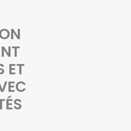
ION
ENT
S ET
AVEC
TÉS